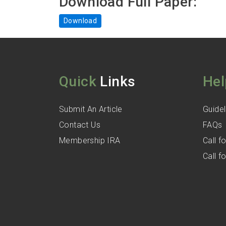
Download Full Paper:
Download
Quick
Links
Hel
Submit An Article
Guidel
Contact Us
FAQs
Membership IRA
Call 
Call 