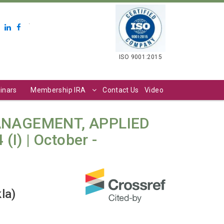
.
ISO 9001:2015
inars
Membership IRA
Contact Us
Video
ANAGEMENT, APPLIED
I) | October -
kla)