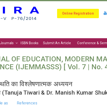
Online Registration
Journals
ISBN Books
Submit An Article
Conference & Sem
AL OF EDUCATION, MODERN M
E (IJEMMASSS) [ Vol. 7 | No. 4 (
्थिति का विश्लेषणात्मक अध्ययन
शुक्ला (Tanuja Tiwari & Dr. Manish Kumar Shu
le as
References