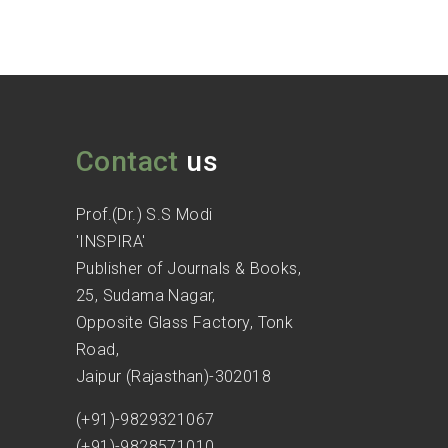
Contact
us
Prof.(Dr.) S.S Modi
'INSPIRA'
Publisher of Journals & Books,
25, Sudama Nagar,
Opposite Glass Factory, Tonk
Road,
Jaipur (Rajasthan)-302018
(+91)-9829321067
(+91)-9828571010