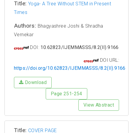
Title:
Yoga- A Tree Without STEM in Present
Times
Authors:
Bhagyashree Joshi & Shradha
Vernekar
DOI:
10.62823/IJEMMASSS/8.2(II).9166
DOI URL:
https://doi.org/10.62823/IJEMMASSS/8.2(II).9166
Download
Page 251-254
View Abstract
Title:
COVER PAGE